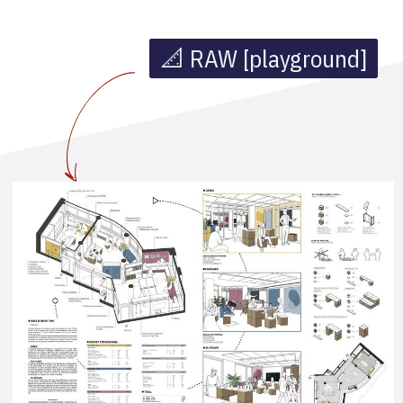
📐 RAW [playground]