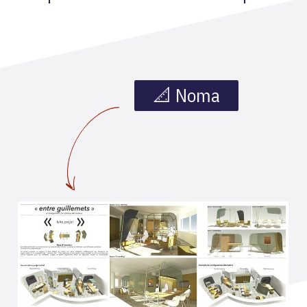
📐 Noma