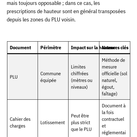
mais toujours opposable ; dans ce cas, les
prescriptions de hauteur sont en général transposées
depuis les zones du PLU voisin.
Document
Périmètre
Impact sur la hauteur
Nuances clés
Méthode de
Limites
mesure
Commune
chiffrées
officielle (sol
PLU
équipée
(mètres ou
naturel,
niveaux)
égout,
faîtage)
Document à
la fois
Peut être
Cahier des
contractuel
Lotissement
plus strict
charges
et
que le PLU
réglementai