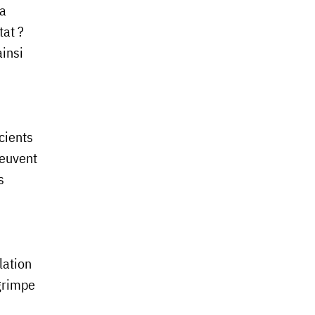
la
tat ?
ainsi
icients
peuvent
s
olation
 grimpe