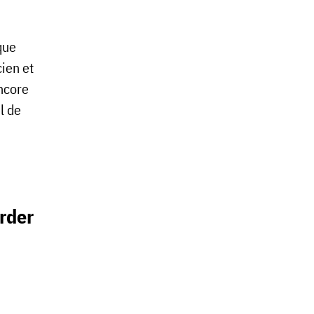
que
cien et
encore
l de
order