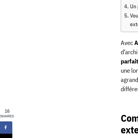
Un 
Vou
ext
Avec
A
d’arch
parfai
une lo
agrand
différ
16
Com
SHARES
ext