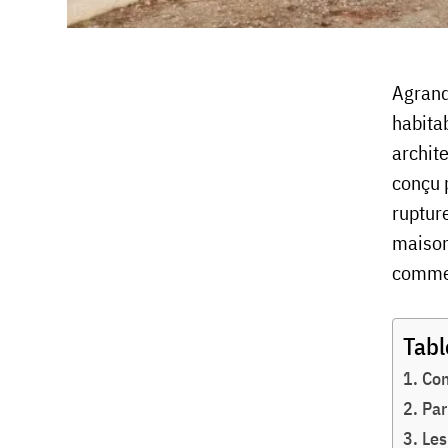
Agrand
habitab
archite
conçu 
ruptur
maison
comme
Tabl
Com
Par
Les