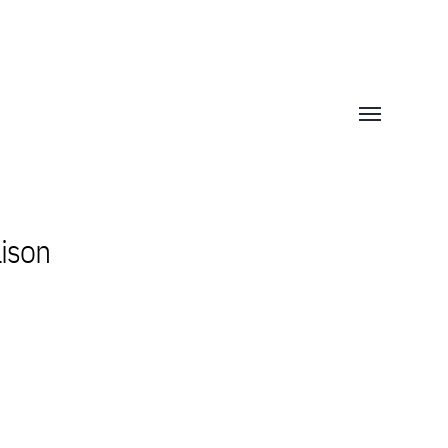
Afficher/mas
le
menu
ison