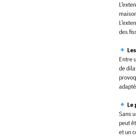
L’exte
maison
L’exte
des fis
Les
Entre 
de dil
provoq
adapté
Le 
Sans un
peut ê
et un c