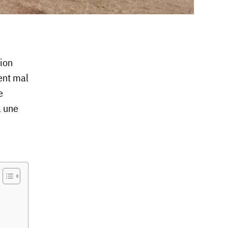
tion
ment mal
e
à une