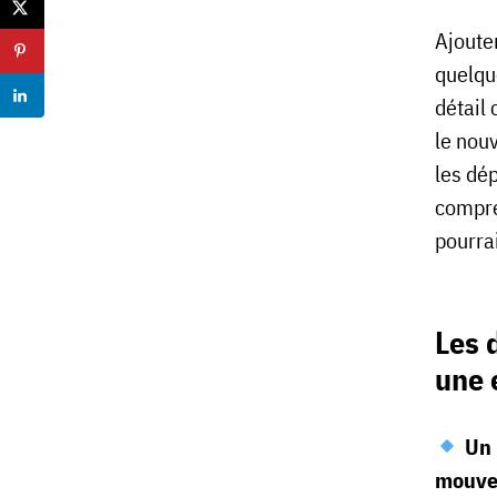
Ajoute
quelqu
détail
le nouv
les dép
compr
pourrai
Les 
une 
Un 
mouve