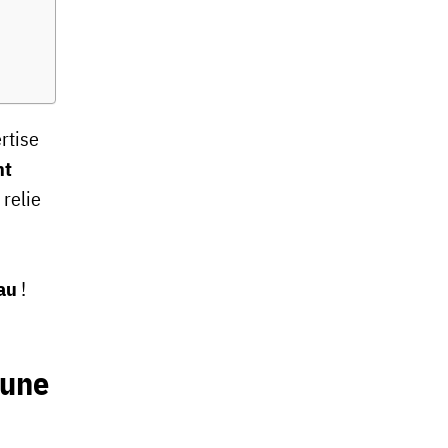
ertise
nt
 relie
eau
!
 une