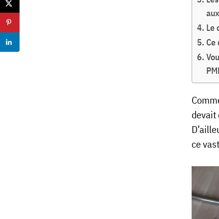
au
Le 
Ce 
Vou
PM
Comme 
devait
D’aille
ce vast