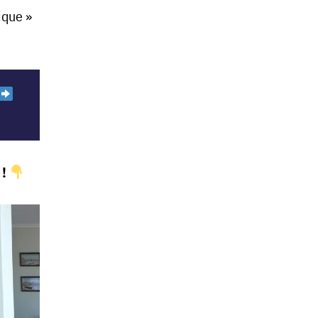
ique »
 !