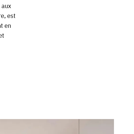
 aux
e, est
t en
et