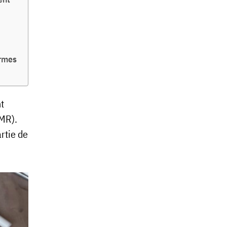
ormes
t
PMR).
rtie de