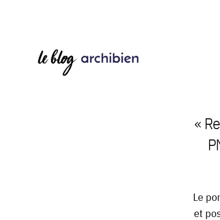
« Re
PM
Le por
et po