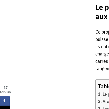
Le p
aux
Ce pro
puisse
ils ont
charge
carrés 
rangem
Tabl
17
SHARES
Le 
Arc
Les