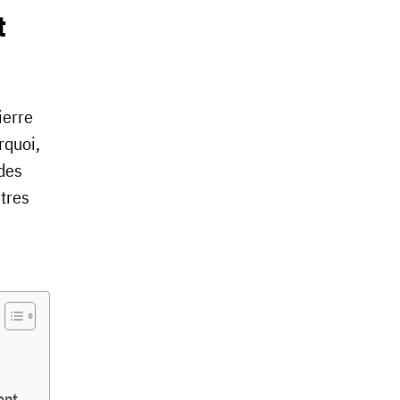
t
ierre
rquoi,
 des
tres
ent