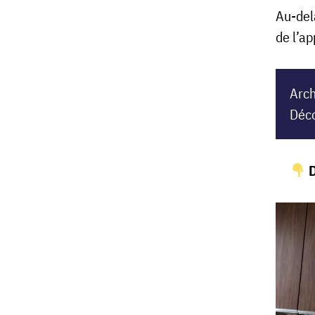
Au-del
de l’a
Arch
Déc
D