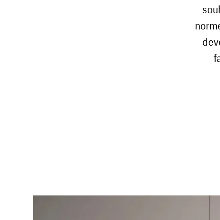
sou
norme
dev
f
Blog
Archibien