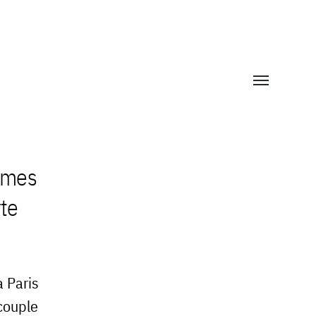
Afficher/mas
le
menu
ormes
rte
à Paris
couple