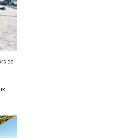
ors de
aux