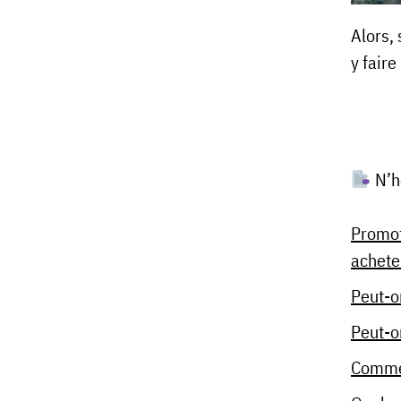
Alors, 
y faire
N’hé
Promot
achete
Peut-o
Peut-o
Commen