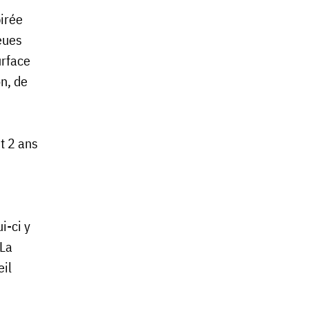
pirée
eues
urface
n, de
t 2 ans
i-ci y
 La
eil