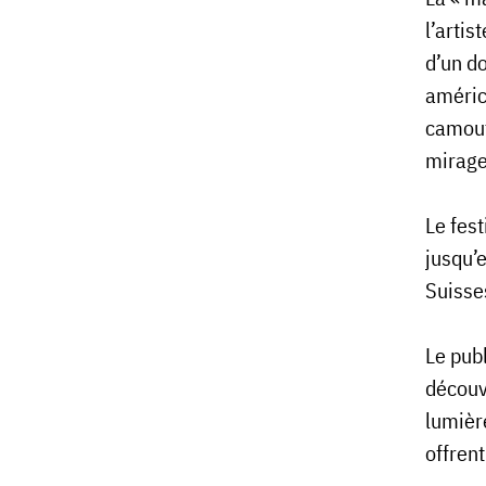
l’artis
d’un d
améric
camouf
mirage,
Le fest
jusqu’e
Suisse
Le publ
découv
lumière
offrent