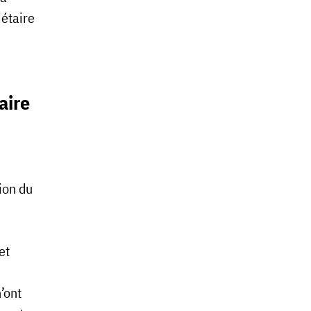
iétaire
aire
tion du
et
’ont