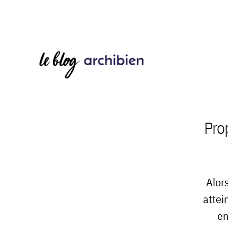
Pro
Alor
attei
en