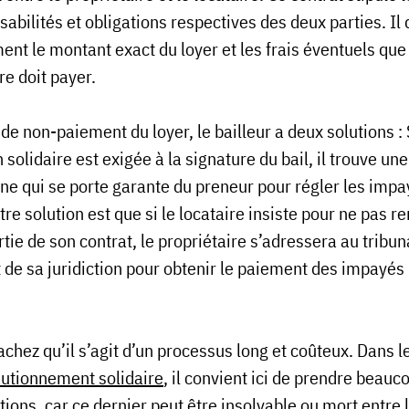
abilités et obligations respectives des deux parties. Il d
nt le montant exact du loyer et les frais éventuels que 
re doit payer.
de non-paiement du loyer, le bailleur a deux solutions : 
 solidaire est exigée à la signature du bail, il trouve une
e qui se porte garante du preneur pour régler les impayés
re solution est que si le locataire insiste pour ne pas r
tie de son contrat, le propriétaire s’adressera au tribun
t de sa juridiction pour obtenir le paiement des impayés 
chez qu’il s’agit d’un processus long et coûteux. Dans l
utionnement solidaire
, il convient ici de prendre beauc
ions, car ce dernier peut être insolvable ou mort entre 