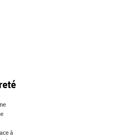
reté
une
de
Face à