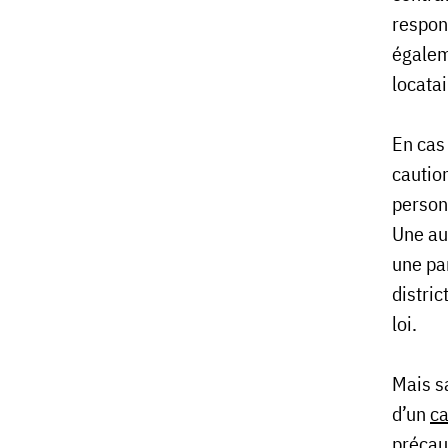
respons
égaleme
locatai
En cas 
caution
personn
Une aut
une par
distric
loi.
Mais sa
d’un
ca
précaut