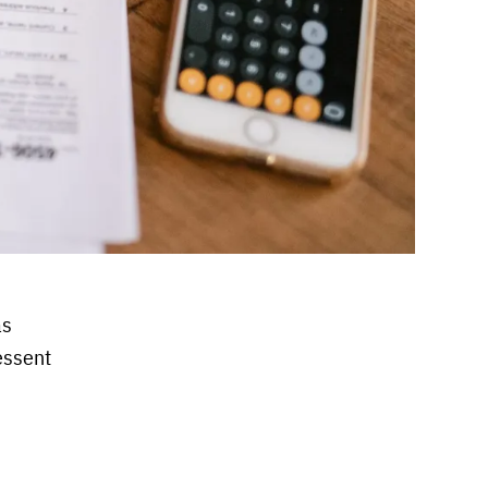
as
essent