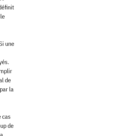
éfinit
le
Si une
.​​​
emplir
al de
par la
e cas
oup de
la