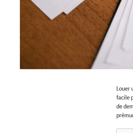
Louer 
facile 
de dem
prémun