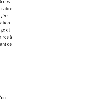
3% des
us dire
ayées
ation.
age et
aires à
tant de
d’un
es