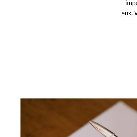
impa
eux. 
Blog
Archibien