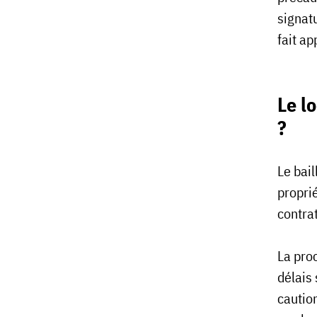
signat
fait ap
Le lo
?
Le bail
proprié
contrat
La proc
délais 
cautio