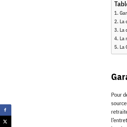
Tabl
Gar
La 
La 
La 
La 
Gara
Pour d
source
retrait
l’entre