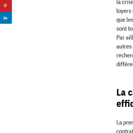
la cri
loyers
que les
sont t
Par ai
autres 
recher
différe
La c
effi
La prem
contrat