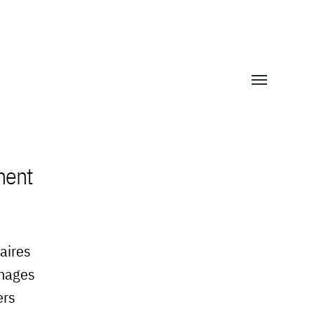
Afficher/mas
le
menu
ment
aires
énages
ers