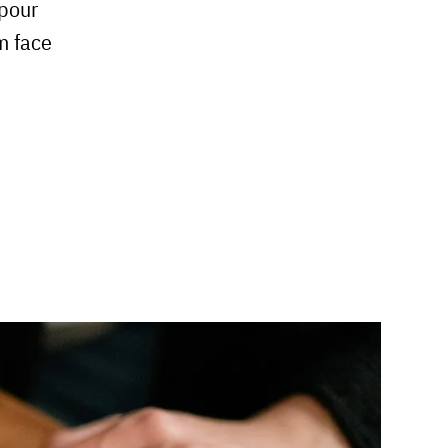
 pour
m face