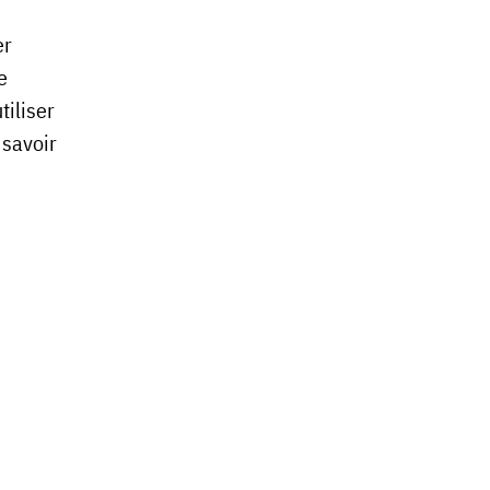
er
e
tiliser
 savoir