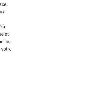
ace,
aux.
é à
ue et
nel ou
e votre