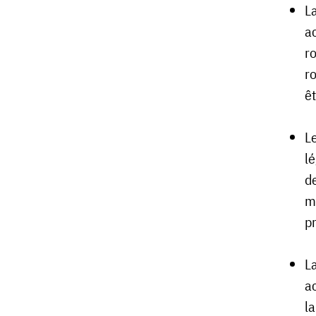
La
a
r
ro
êt
L
l
de
mo
p
L
ac
l