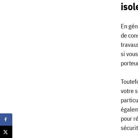
isol
En géné
de con
travau
si vou
porteu
Toutef
votre s
partic
égalem
pour ré
sécurit