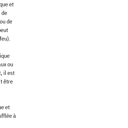
que et
r de
 ou de
peut
 feu).
mique
aux ou
 il est
t être
ue et
ufflée à