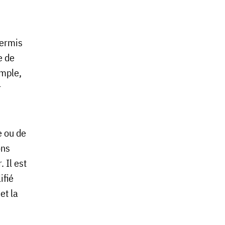
permis
e de
emple,
r
e ou de
ons
 Il est
ifié
et la