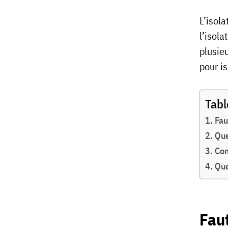
L’isola
l’isola
plusie
pour is
Tabl
Fau
Que
Com
Que
Faut