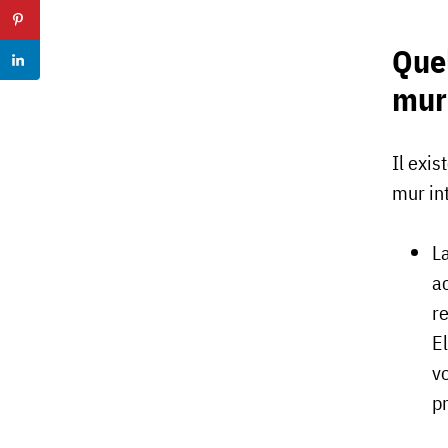
Quel
mur 
Il exis
mur int
La
ac
r
El
v
pr