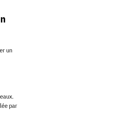
un
ler un
leaux.
llée par