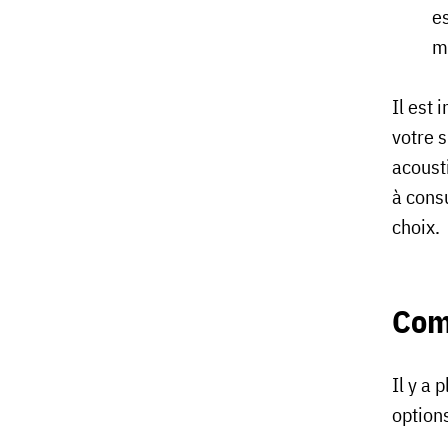
es
m
Il est 
votre s
acoust
à consu
choix.
Comm
Il y a 
option