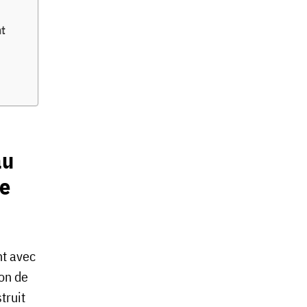
nt
au
e
nt avec
ion de
truit