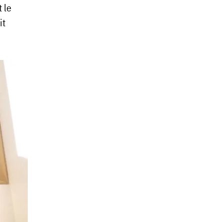
t le
it