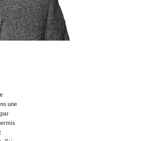
re
ans une
 par
permis
t