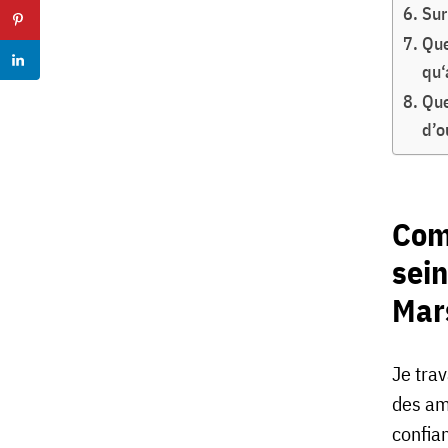
Sur
Que
qu‘
Que
d’o
Com
sein
Mars
Je tra
des am
confian