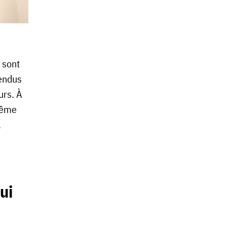
 sont
rendus
urs. À
 même
.
ui