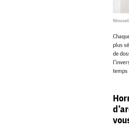
Rénovati
Chaque
plus s
de doss
l’inve
temps 
Horm
d’ar
vous