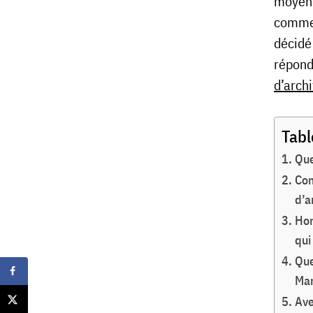
moyenne
commen
décidé
répondr
d’arch
Tabl
Que
Com
d’a
Hor
qui
Que
Mar
Ave