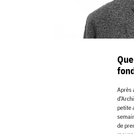
Quel
fond
Après 
d’Archi
petite 
semain
de pre