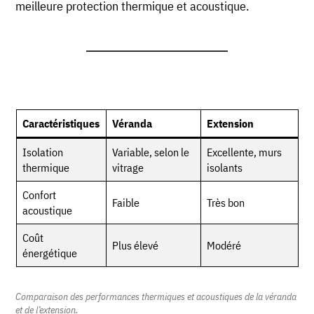
meilleure protection thermique et acoustique.
Caractéristiques
Véranda
Extension
Isolation
Variable, selon le
Excellente, murs
thermique
vitrage
isolants
Confort
Faible
Très bon
acoustique
Coût
Plus élevé
Modéré
énergétique
Comparaison des performances thermiques et acoustiques de la véranda
et de l’extension.