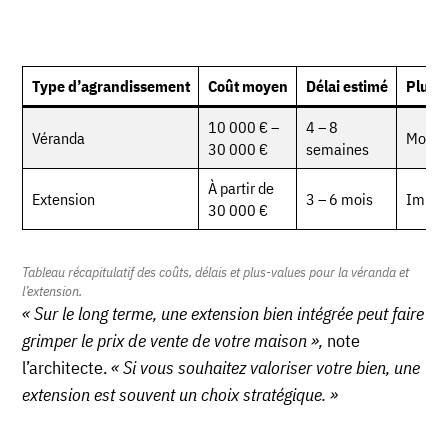
Type d’agrandissement
Coût moyen
Délai estimé
Plus-
10 000 € –
4 – 8
Véranda
Modér
30 000 €
semaines
À partir de
Extension
3 – 6 mois
Impor
30 000 €
Tableau récapitulatif des coûts, délais et plus-values pour la véranda et
l’extension.
« Sur le long terme, une extension bien intégrée peut faire
grimper le prix de vente de votre maison »,
note
l’architecte.
« Si vous souhaitez valoriser votre bien, une
extension est souvent un choix stratégique. »