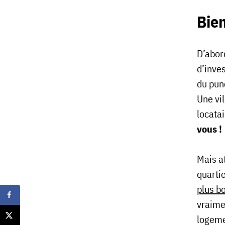
Bie
D’abord
d’inves
du punc
Une vi
locata
vous !
Mais at
quarti
plus bo
vraimen
logeme