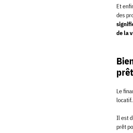
Et enfi
des pro
signif
de la 
Bie
prê
Le fin
locatif
Il est
prêt p