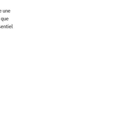
e une
r que
sentiel