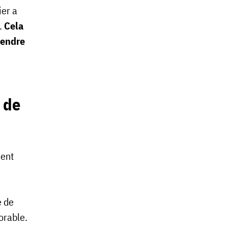
ier a
.
Cela
rendre
 de
ment
e de
orable.