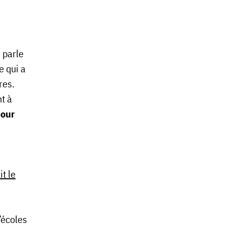
 parle
e qui a
res.
t à
pour
it le
’écoles