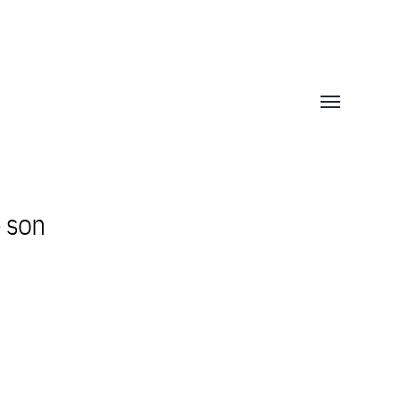
Afficher/mas
le
menu
e son