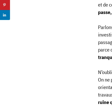
et de 
passe,
Parlons
invest
passage
parce q
tranqu
N’oubli
On ne 
orienta
travau
ruine 