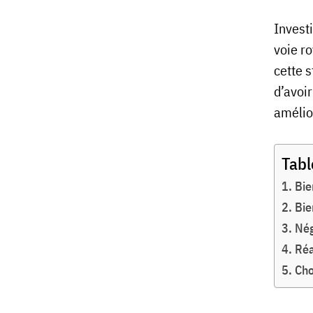
Invest
voie ro
cette s
d’avoir
amélior
Tabl
Bie
Bie
Nég
Réa
Cho