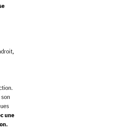
se
droit,
ction.
 son
ques
ec une
ion.