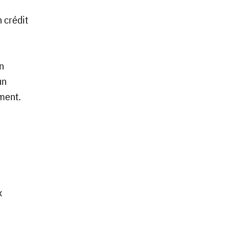
 crédit
n
un
ement.
x