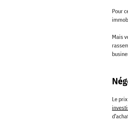
Pour ce
immobi
Mais v
rassem
busine
Négo
Le prix
invest
d’achat