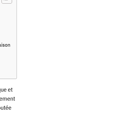
aison
que et
sement
outée