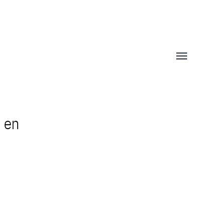
Afficher/mas
le
menu
 en