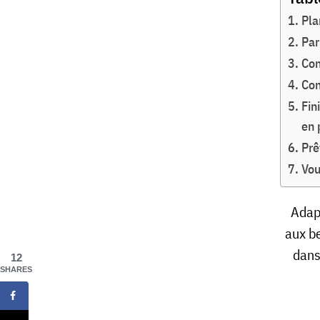
Pla
Par
Con
Con
Fin
en 
Prê
Vou
Adapt
aux b
dans
12
SHARES