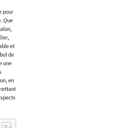
e pour
e. Que
salon,
ier,
able et
 but de
re une
s
ion, en
mettant
aspects