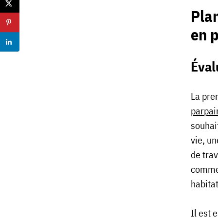
Plan
en 
Éval
La pre
parpai
souhai
vie, u
de trav
commen
habitat
Il est 