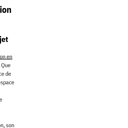
sion
jet
ion en
. Que
ce de
 espace
e
on, son