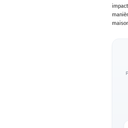
impact 
manière
maison
P