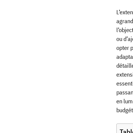
L’exte
agrandi
l’objec
ou d’a
opter 
adaptab
détail
extens
essenti
passan
en lum
budgét
Tabl