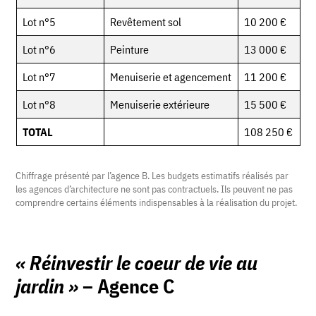
Lot n°5
Revêtement sol
10 200 €
Lot n°6
Peinture
13 000 €
Lot n°7
Menuiserie et agencement
11 200 €
Lot n°8
Menuiserie extérieure
15 500 €
TOTAL
108 250 €
Chiffrage présenté par l’agence B. Les budgets estimatifs réalisés par
les agences d’architecture ne sont pas contractuels. Ils peuvent ne pas
comprendre certains éléments indispensables à la réalisation du projet.
«
Réinvestir le coeur de vie au
jardin
»
– Agence C